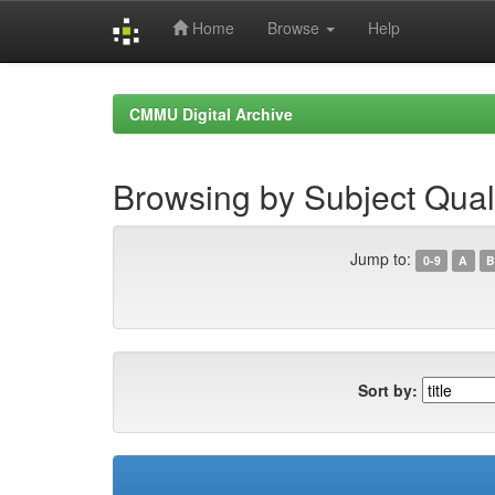
Home
Browse
Help
Skip
navigation
CMMU Digital Archive
Browsing by Subject Quali
Jump to:
0-9
A
B
Sort by: