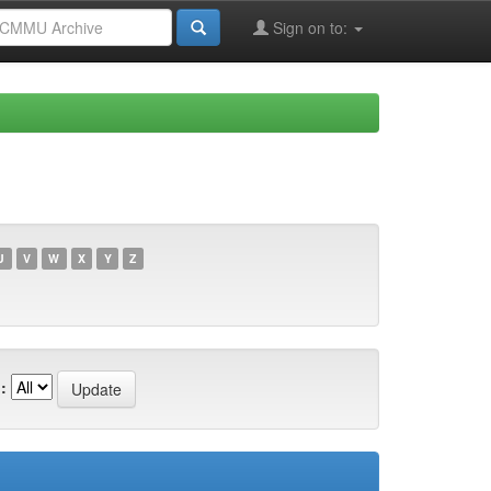
Sign on to:
U
V
W
X
Y
Z
: