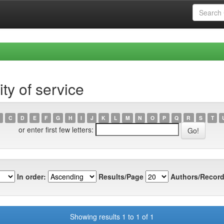
ty of service
C
D
E
F
G
H
I
J
K
L
M
N
O
P
Q
R
S
T
or enter first few letters:
In order:
Results/Page
Authors/Record
Showing results 1 to 1 of 1