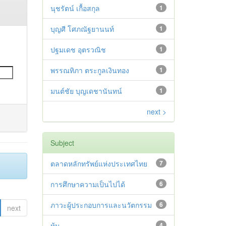
นุชรัตน์ เกื้อสกุล
1
บุญศี โศภณัฐยานนท์
1
ปฐมเดช อุตรวณิช
1
พรรณทิภา ตระกูลเงินทอง
1
มนต์ชัย บุญเดชานันทน์
1
next >
Subject
ตลาดหลักทรัพย์แห่งประเทศไทย
7
การศึกษาความเป็นไปได้
6
ภาวะผู้ประกอบการและนวัตกรรม
6
next
หุ้น
4