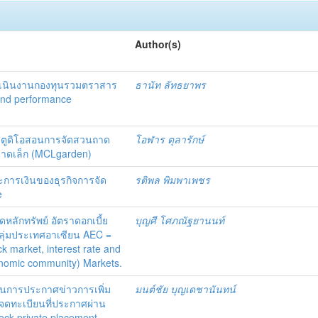
Author(s)
ำเนินงานกองทุนรวมตราสาร
ธานัท ลัทธยาพร
und performance
สตูดิโอสอนการจัดสวนถาด
โอฬาร ตุลารักษ์
าดเล็ก (MCLgarden)
การเงินของธุรกิจการจัด
รติพล พิมพาเพชร
e
ักทรัพย์ อัตราดอกเบี้ย
บุญศี โศภณัฐยานนท์
ลุ่มประเทศอาเซียน AEC =
ck market, interest rate and
nomic community) Markets.
ในการประกาศข่าวการเพิ่ม
มนต์ชัย บุญเดชานันทน์
จดทะเบียนที่ประกาศผ่าน
ock private placement