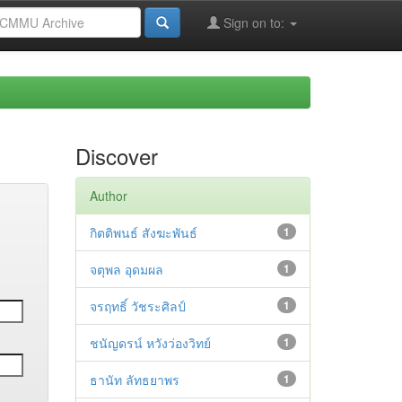
Sign on to:
Discover
Author
กิตติพนธ์ สังฆะพันธ์
1
จตุพล อุดมผล
1
จรฤทธิ์ วัชระศิลป์
1
ชนัญดรน์ หวังว่องวิทย์
1
ธานัท ลัทธยาพร
1