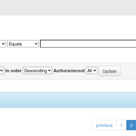
In order
Authors/record
previous
1
2