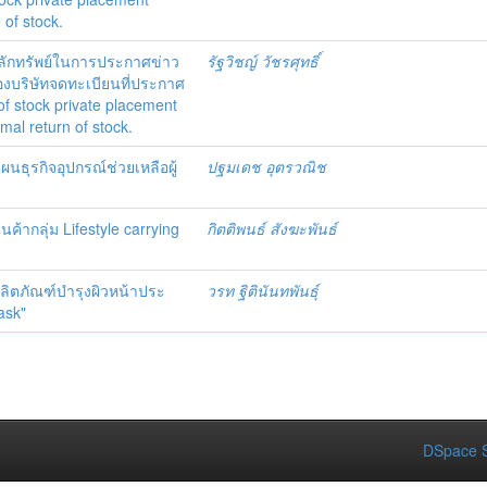
of stock.
ักทรัพย์ในการประกาศข่าว
รัฐวิชญ์ วัชรศุทธิ์
องบริษัทจดทะเบียนที่ประกาศ
f stock private placement
al return of stock.
ธุรกิจอุปกรณ์ช่วยเหลือผู้
ปฐมเดช อุตรวณิช
้ากลุ่ม Lifestyle carrying
กิตติพนธ์ สังฆะพันธ์
ลิตภัณฑ์บำรุงผิวหน้าประ
วรท ฐิตินันทพันธุ์
ask"
DSpace S