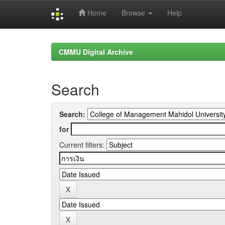
Home
Browse
Help
Skip
navigation
CMMU Digital Archive
Search
Search:
for
Current filters: