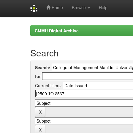
Home
Browse
Help
Skip
navigation
CMMU Digital Archive
Search
Search:
for
Current filters: