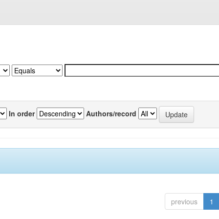
In order
Authors/record
previous
1