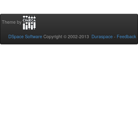
Theme by
DSpace Software
Copyright © 2002-2013
Duraspace
-
Feedback