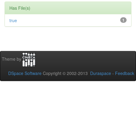
Has File(s)
true
1
Theme by
DSpace Software
Copyright © 2002-2013
Duraspace
-
Feedback