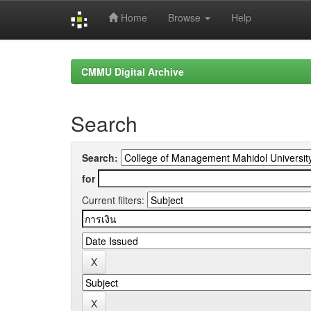
Home
Browse
Help
Skip
navigation
CMMU Digital Archive
Search
Search:
for
Current filters: