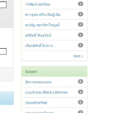
วรพัฒน์ ศุขนิคม
1
ศรายุทธ ศรีนรดิษฐ์เลิศ
1
ศุภณัฐ จตุรภัทรไพบูลย์
1
อภิสิทธิ์ พันธุรัตน์
1
เกียรติศักดิ์ ผิวขาว
1
next >
Subject
อัตราผลตอบแทน
5
แบบจำลอง Black-Litterman
3
กลุ่มหลักทรัพย์
2
การควบรวมกิจการ
2