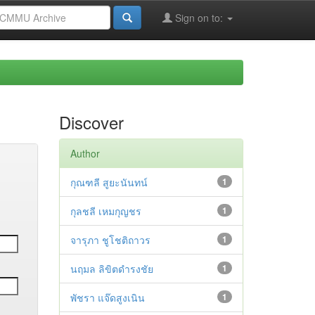
Sign on to:
Discover
Author
กุณฑลี สูยะนันทน์
1
กุลชลี เหมกุญชร
1
จารุภา ชูโชติถาวร
1
นฤมล ลิขิตดำรงชัย
1
พัชรา แจ๊ดสูงเนิน
1