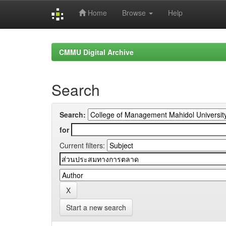
Home
Browse
Help
Skip
navigation
CMMU Digital Archive
Search
Search:
for
Current filters:
Start a new search