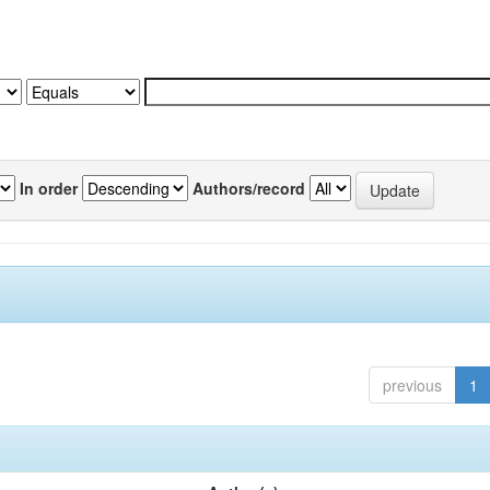
In order
Authors/record
previous
1