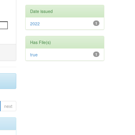
Date issued
2022
1
Has File(s)
true
1
next