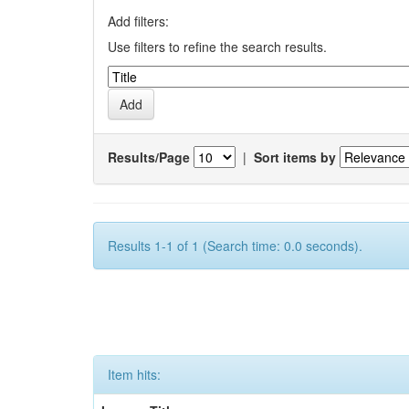
Add filters:
Use filters to refine the search results.
Results/Page
|
Sort items by
Results 1-1 of 1 (Search time: 0.0 seconds).
Item hits: