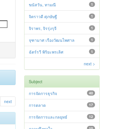
ฆนัสวัน, ทามณี
1
จิตราวดี ศุภษัษฐี
1
จิราพร, จิรรุ่งรุจี
1
จุฑามาศ เรืองวัฒนไพศาล
1
ฉัตร์รวี พิริยะพรเลิศ
1
next >
Subject
การจัดการธุรกิจ
40
next
การตลาด
17
การจัดการและกลยุทธ์
12
ความพึงพอใจ
10