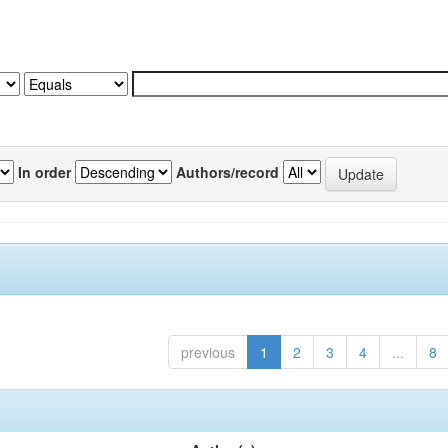
In order
Authors/record
previous
1
2
3
4
...
8