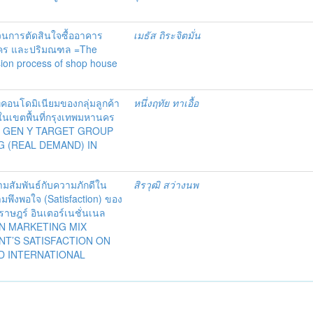
วนการตัดสินใจซื้ออาคาร
เมธัส ถิระจิตมั่น
นคร และปริมณฑล =The
ision process of shop house
เภทคอนโดมิเนียมของกลุ่มลูกค้า
หนึ่งฤทัย ทาเอื้อ
 ในเขตพื้นที่กรุงเทพมหานคร
F GEN Y TARGET GROUP
 (REAL DEMAND) IN
ามสัมพันธ์กับความภักดีใน
สิรวุฒิ สว่างนพ
มพึงพอใจ (Satisfaction) ของ
าษฎร์ อินเตอร์เนชั่นเนล
EN MARKETING MIX
NT’S SATISFACTION ON
D INTERNATIONAL