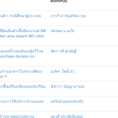
Author(s)
ค้า: กรณีศึกษาผู้ประกอบ
ภารวี ลาวัณย์รัตนากุล
ีต่อสินค้าเสื้อยืดแบรนด์ IMI
ภัทรพล นวลใย
tan area toward IMI t-shirt
แบตเตอรี่รถยนต์ของผู้บริโภค
จิตราวดี ศุภษัษฐี
purchase decision on
.
ร้านอาหารในสถานที่ท่อง
นภัทร โพธิ์แก้ว
ion Y
ื้อเครื่องเขียนของนักเรียน
นิชาภา ปัญญาอาจอง
กรรมการใช้บริการร้านนมสด
อภิรักษ์ สุนทรกัลปกิจ
มีต่อร้านขายทองรูปพรรณ
กุลวดี ประทีปถิ่นทอง