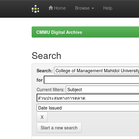
Home
Browse
Help
Skip
navigation
CMMU Digital Archive
Search
Search:
for
Current filters:
Start a new search