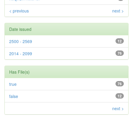
< previous
next >
Date issued
2500 - 2569
12
2014 - 2099
76
Has File(s)
true
76
false
12
next >