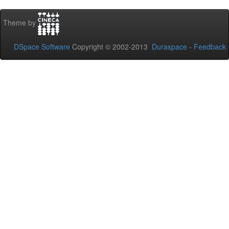
Theme by
DSpace Software
Copyright © 2002-2013
Duraspace
-
Feedback