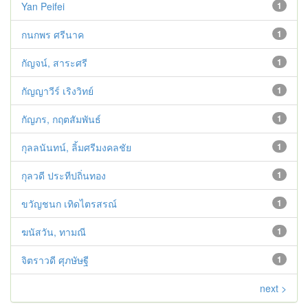
Yan Peifei
1
กนกพร ศรีนาค
1
กัญจน์, สาระศรี
1
กัญญาวีร์ เริงวิทย์
1
กัญภร, กฤตสัมพันธ์
1
กุลลนันทน์, ลิ้มศรีมงคลชัย
1
กุลวดี ประทีปถิ่นทอง
1
ขวัญชนก เทิดไตรสรณ์
1
ฆนัสวัน, ทามณี
1
จิตราวดี ศุภษัษฐี
1
next >