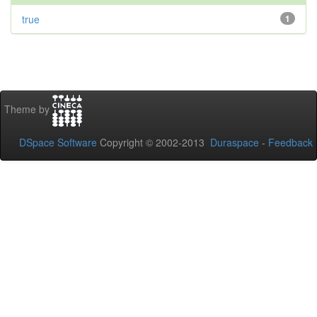
true
1
Theme by
DSpace Software
Copyright © 2002-2013
Duraspace
-
Feedback