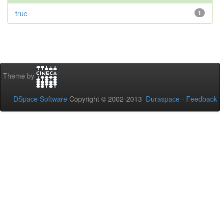
true
1
Theme by
DSpace Software
Copyright © 2002-2013
Duraspace
-
Feedback