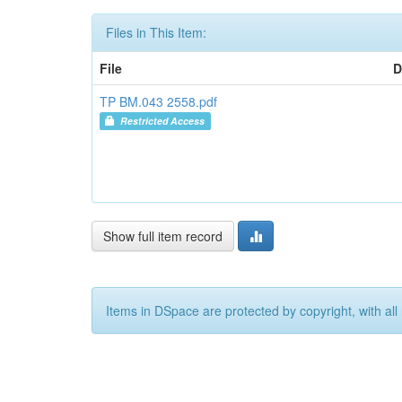
Files in This Item:
File
D
TP BM.043 2558.pdf
Restricted Access
Show full item record
Items in DSpace are protected by copyright, with all 