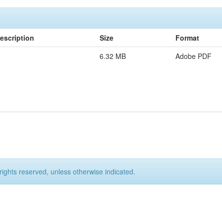
escription
Size
Format
6.32 MB
Adobe PDF
rights reserved, unless otherwise indicated.