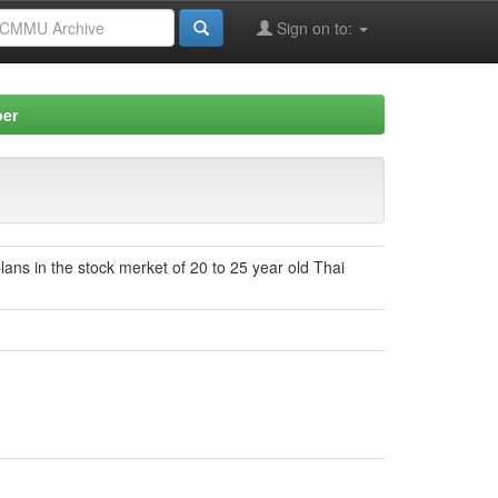
Sign on to:
per
ns in the stock merket of 20 to 25 year old Thai