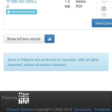
TP MM.060 2559.p
1.3
Adobe
df
MB
PDF
Restricted Access
View/Ope
Show full item record
Items in DSpace are protected by copyright, with all rights
reserved, unless otherwise indicated.
Theme by
DSpace Software
Copyright © 2002-2013
Duraspace
-
Feedback