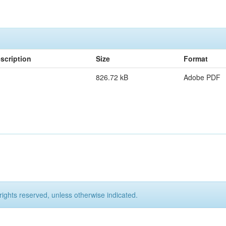
scription
Size
Format
826.72 kB
Adobe PDF
rights reserved, unless otherwise indicated.