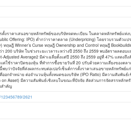
่อการตั้งราคาเสนอขายหลักทรัพย์ของบริษัทจดทะเบียน ในตลาดหลักทรัพย์แห่ง
Public Offering: IPO) ต่ำกว่าราคาตลาด (Underpricing) โดยรวบรวมตัวแปรจ
ry) ทฤษฎี Winner’s Curse ทฤษฎี Ownership and Control ทฤษฎี Bookbuild
า 200 บริษัท ในช่วงระยะเวลาระหว่างปี 2550 ถึง 2559 พบอัตราผลตอบแทน
Adjusted Average2 มีค่าเฉลี่ยตั้งแต่ปี 2550 ถึง 2559 อยู่ที่ 47% แสดงถ
ต่ใช้ราคาปิดของหุ้น ที่ทำการซื้อขายวันที่ 20 ปรับด้วยความเสี่ยงของต
จัยนี้พบว่าปัจจัยที่ส่งผลกระทบต่อเปอร์เซ็นต์การตั้งราคาเสนอขายหลักทรัพ
O ที่ออกจำหน่าย ต่อจำนวนหุ้นทั้งหมดของบริษัท (IPO Ratio) มีความสัมพัน
n Asset) มีความสัมพันธ์เชิงลบในขณะที่ปัจจัย สัดส่วนการจัดสรรหลักทรัพย
ัยสำคัญ
le/123456789/2621