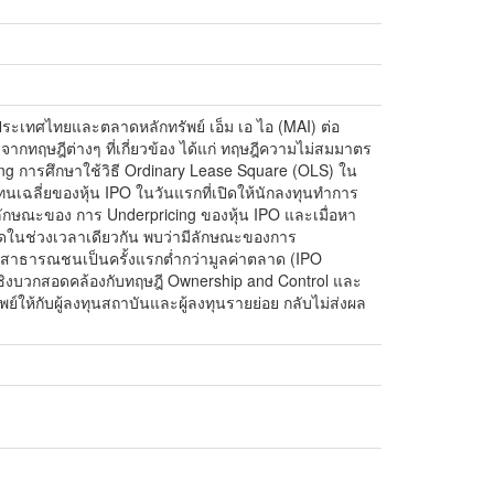
ประเทศไทยและตลาดหลักทรัพย์ เอ็ม เอ ไอ (MAI) ต่อ
ากทฤษฎีต่างๆ ที่เกี่ยวข้อง ได้แก่ ทฤษฎีความไม่สมมาตร
ing การศึกษาใช้วิธี Ordinary Lease Square (OLS) ใน
เฉลี่ยของหุ้น IPO ในวันแรกที่เปิดให้นักลงทุนทำการ
ึงลักษณะของ การ Underpricing ของหุ้น IPO และเมื่อหา
ลาดในช่วงเวลาเดียวกัน พบว่ามีลักษณะของการ
ย์แก่สาธารณชนเป็นครั้งแรกต่ำกว่ามูลค่าตลาด (IPO
ธ์เชิงบวกสอดคล้องกับทฤษฎี Ownership and Control และ
์ให้กับผู้ลงทุนสถาบันและผู้ลงทุนรายย่อย กลับไม่ส่งผล