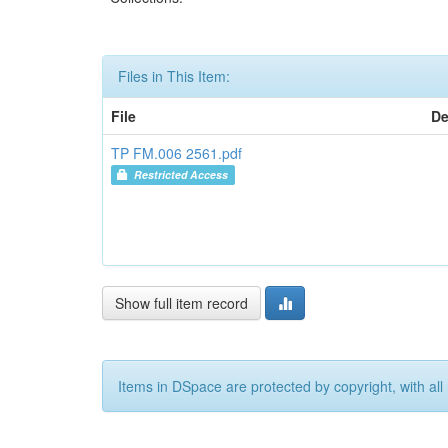
Files in This Item:
File
De
TP FM.006 2561.pdf
Restricted Access
Show full item record
Items in DSpace are protected by copyright, with all 