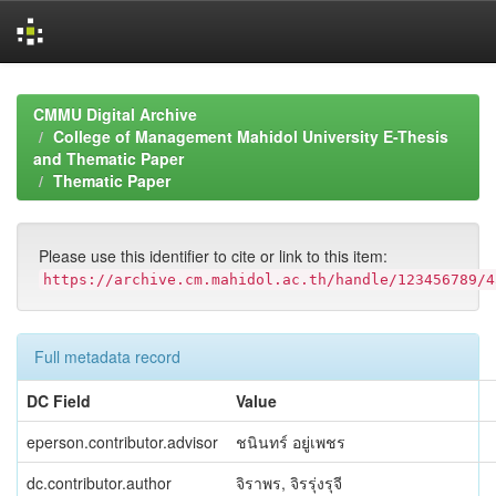
Skip
navigation
CMMU Digital Archive
College of Management Mahidol University E-Thesis
and Thematic Paper
Thematic Paper
Please use this identifier to cite or link to this item:
https://archive.cm.mahidol.ac.th/handle/123456789/4
Full metadata record
DC Field
Value
eperson.contributor.advisor
ชนินทร์ อยู่เพชร
dc.contributor.author
จิราพร, จิรรุ่งรุจี