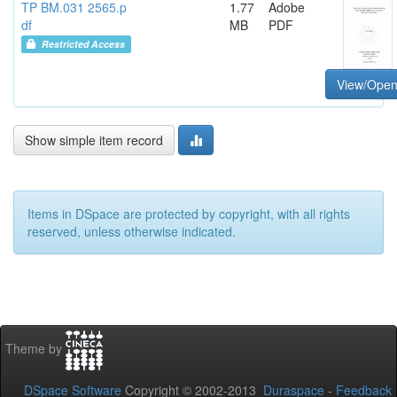
TP BM.031 2565.p
1.77
Adobe
df
MB
PDF
Restricted Access
View/Ope
Show simple item record
Items in DSpace are protected by copyright, with all rights
reserved, unless otherwise indicated.
Theme by
DSpace Software
Copyright © 2002-2013
Duraspace
-
Feedback