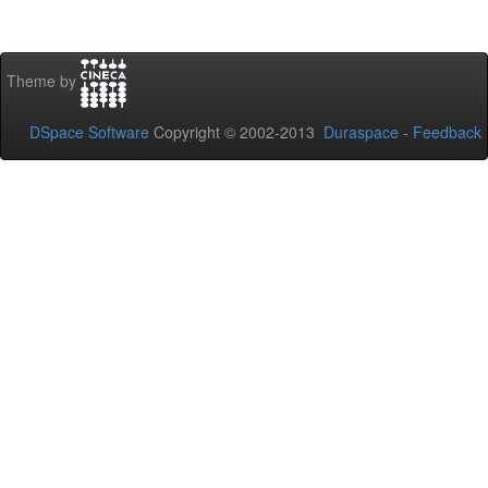
Theme by
DSpace Software
Copyright © 2002-2013
Duraspace
-
Feedback