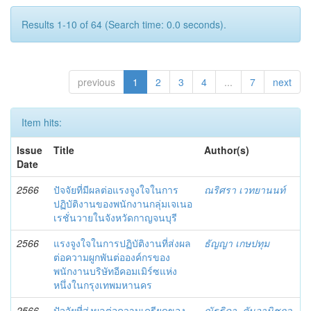
Results 1-10 of 64 (Search time: 0.0 seconds).
previous
1
2
3
4
...
7
next
Item hits:
Issue
Title
Author(s)
Date
2566
ปัจจัยที่มีผลต่อแรงจูงใจในการ
ณริศรา เวทยานนท์
ปฏิบัติงานของพนักงานกลุ่มเจเนอ
เรชั่นวายในจังหวัดกาญจนบุรี
2566
แรงจูงใจในการปฏิบัติงานที่ส่งผล
ธัญญา เกษปทุม
ต่อความผูกพันต่อองค์กรของ
พนักงานบริษัทอีคอมเมิร์ซแห่ง
หนึ่งในกรุงเทพมหานคร
2566-
ปัจจัยที่ส่งผลต่อความเครียดของ
ณัฐธิดา, ตันวานิชกุล