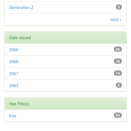
Generation Z
2
next >
Date issued
2566
26
2568
18
2567
14
2563
6
Has File(s)
true
64