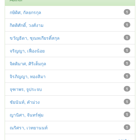
กษิดิศ, กัลยกรกุล
1
กิตติศักดิ์, วงศ์งาม
1
ขวัญธิดา, ชุณหเกียรติ์สกุล
1
จริญญา, เฟื่องน้อย
1
จิตติมาศ, ศิริเต็มกุล
1
จิรภิญญา, ทองสิมา
1
จุฑาพร, จูประจบ
1
ชัยนันท์, คำม่วง
1
ญานิศา, จันทร์พุ่ม
1
ณริศรา, เวทยานนท์
1