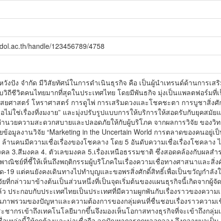
idol.ac.th/handle/123456789/4758
ูหวังปัง จำกัด มีวิสัยทัศน์ในการดำเนินธุรกิจ คือ เป็นผู้นำเทรนด์ด้านการเสริม
ับวิถีชีวิตคนไทยมากที่สุดในประเทศไทย โดยมีพันธกิจ มุ่งเป็นแพลตฟอร์มที่
ลัง ไสยศาสตร์ โหราศาสตร์ การดูไพ่ การเสริมดวงและโชคชะตา การบูชาสิ่งศักดิ
ื่อไม่ใช่เรื่องที่งมงาย” และมุ่งปรับรูปแบบการให้บริการให้สอดรับกับยุคสมั
งยังอำนวยความสะดวกสบายและปลอดภัยให้กับผู้บริโภค จากผลการวิจัย ของวิ
เผยข้อมูลงานวิจัย “Marketing in the Uncertain World การตลาดของคนอยู่เป็
ล้านคนมีความเชื่อเรื่องของโชคลาง โดย 5 อันดับความเชื่อเรื่องโชคลาง ไ
ถุมงคล 3.สีมงคล 4. ตัวเลขมงคล 5.เรื่องเหนือธรรมชาติ ซึ่งสอดคล้องกั
ณิชย์ที่ชี้ให้เห็นถึงพฤติกรรมผู้บริโภคในเรื่องความเชื่อทางศาสนาและสิ่งศ
-19 แต่คนยังคงเดินทางไปทำบุญและขอพรสิ่งศักดิ์สิทธิ์เพื่อเป็นขวัญกำลังใ
ัยที่กล่าวมาข้างต้นเป็นส่วนหนึ่งที่เป็นจุดเริ่มต้นของแผนธุรกิจนี้เกิดจาก
อยู่แล้ว ประกอบกับประเทศไทยเป็นประเทศที่มีความผูกพันกับเรื่องราวของความเช
ห็นภาพรวมของปัญหาและความต้องการของกลุ่มคนที่ชื่นชอบเรื่องราวความเชื่
ระชากรเข้าถึงเทคโนโลยีมากขึ้นจึงมองเห็นโอกาสทางธุรกิจที่จะเข้าถึงกลุ่ม
ชื่อเหล่านี้ให้ถูกต้องและน่าเชื่อถือ ลดปัญหาการถูกหลอกลวง จึงกลายมาเป็น