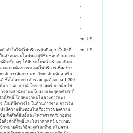
-
-
-
en_US
กำลังใจให้ผู้ใช้บริการนับถือบูชาในสิ่งที่
en_US
เป็นสังคมออนไลน์ของผู้ที่ชื่นชอบด้านความ
์สิทธิ์ต่างๆ ให้มีประโยชน์ สร้างค่านิยม
ยและความต้องการของผู้ใช้บริการเพื่อสร้าง
ทยาลัยการจัดการ มหาวิทยาลัยมหิดล หรือ
น” ซึ่งได้จากการสำรวจกลุ่มตัวอย่าง 1,200
ด้แก่ 1.พยากรณ์ โหราศาสตร์ ลายมือ ไพ่
บผลสำรวจของสำนักงานนโยบายและยุทธศาสตร์
ักดิ์สิทธิ์ โดยพบว่าแม้ในช่วงการแพร่
จ เป็นที่พึ่งทางใจ ในด้านการงาน การเงิน
ผู้จัดทำมีความชื่นชอบในเรื่องราวของความ
ื่อ สิ่งศักดิ์สิทธิ์และโหราศาสตร์มาอย่าง
อสิ่งศักดิ์สิทธิ์และโหราศาสตร์ ประกอบ
เป้าหมายด้วยวิธีจะผูกโลกที่หมุนไปตาม
 แอปพลิเคชันมามามู โดยกลุ่มลูกค้าเป้า