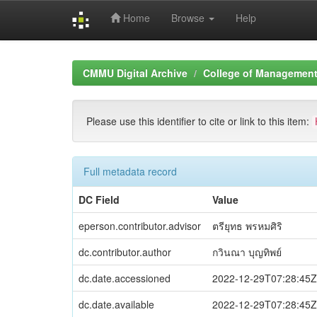
Home
Browse
Help
Skip
navigation
CMMU Digital Archive
College of Management 
Please use this identifier to cite or link to this item:
Full metadata record
DC Field
Value
eperson.contributor.advisor
ตรียุทธ พรหมศิริ
dc.contributor.author
กวินณา บุญทิพย์
dc.date.accessioned
2022-12-29T07:28:45Z
dc.date.available
2022-12-29T07:28:45Z