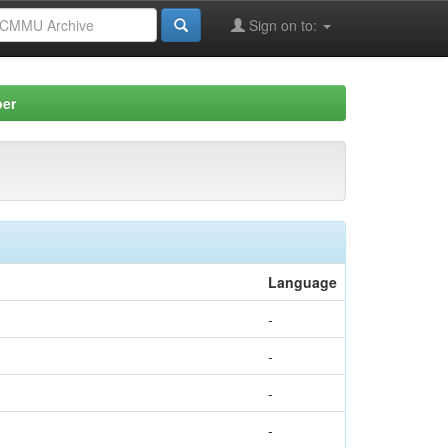
Sign on to:
per
Language
-
-
-
-