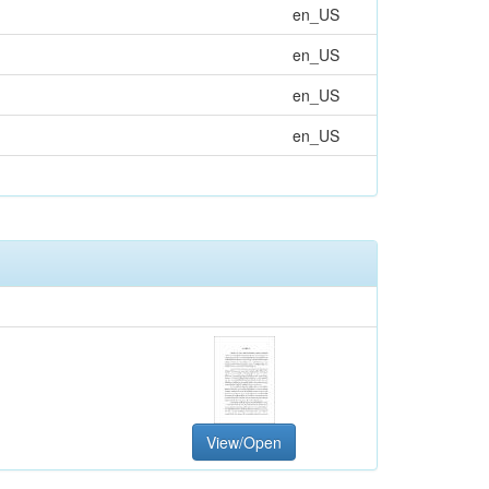
en_US
en_US
en_US
en_US
View/Open