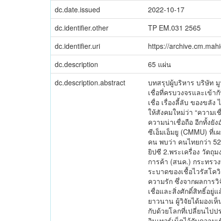
dc.date.issued
2022-10-17
dc.identifier.other
TP EM.031 2565
dc.identifier.uri
https://archive.cm.mah
dc.description
65 แผ่น
dc.description.abstract
บทสรุปผู้บริหาร บริษัท ม
เชื่อที่ครบวงจรและเข้าก
เชื่อ เรื่องลี้ลับ ของข
ให้สังคมใหม่ว่า “ความเช
ความน่าเชื่อถือ อีกทั้
ซีเอ็มเอ็มยู (CMMU) ที่
คน พบว่า คนไทยกว่า 52 
ยิปซี 2.พระเครื่อง วัต
การค้า (สนค.) กระทรวงพา
ระบาดของเชื้อไวรัสโควิด
ความรัก ซึ่งจากผลการวิจ
เชื่อและสิ่งศักดิ์สิทธิ์
ยาวนาน ผู้วิจัยได้มองเ
กับด้วยโลกที่เปลี่ยนไปป
อินเทอร์เน็ตไว้กับความเ