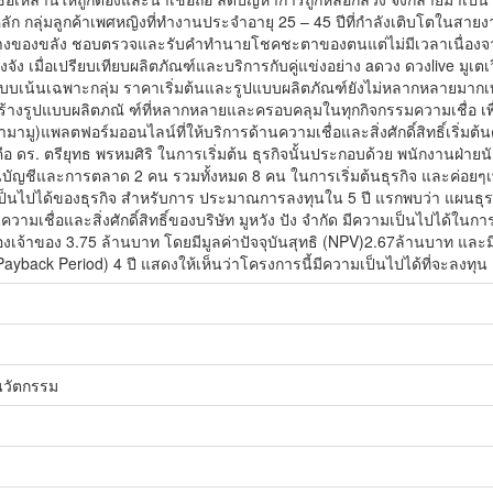
ลัก กลุ่มลูกค้าเพศหญิงที่ทำงานประจำอายุ 25 – 45 ปีที่กำลังเติบโตในสายง
รางของขลัง ชอบตรวจและรับคำทำนายโชคชะตาของตนแต่ไม่มีเวลาเนื่องจา
จริงจัง เมื่อเปรียบเทียบผลิตภัณฑ์และบริการกับคู่แข่งอย่าง aดวง ดวงlive มูเตเว
บเน้นเฉพาะกลุ่ม ราคาเริ่มต้นและรูปแบบผลิตภัณฑ์ยังไม่หลากหลายมากเท่า
างรูปแบบผลิตภณั ฑ์ที่หลากหลายและครอบคลุมในทุกกิจกรรมความเชื่อ เพื
ู)แพลตฟอร์มออนไลน์ที่ให้บริการด้านความเชื่อและสิ่งศักดิ์สิทธิ์เริ่มต้
คือ ดร. ตรียุทธ พรหมศิริ ในการเริ่มต้น ธุรกิจนั้นประกอบด้วย พนักงานฝ่
ญชีและการตลาด 2 คน รวมทั้งหมด 8 คน ในการเริ่มต้นธุรกิจ และค่อยๆเพิ่มขึ
ป็นไปได้ของธุรกิจ สำหรับการ ประมาณการลงทุนใน 5 ปี แรกพบว่า แผนธ
ความเชื่อและสิ่งศักดิ์สิทธิ์ของบริษัท มูหวัง ปัง จำกัด มีความเป็นไปได้ในกา
องเจ้าของ 3.75 ล้านบาท โดยมีมูลค่าปัจจุบันสุทธิ (NPV)2.67ล้านบาท แ
ayback Period) 4 ปี แสดงให้เห็นว่าโครงการนี้มีความเป็นไปได้ที่จะลงทุน
นวัตกรรม