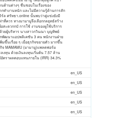
านด้านต่างๆ ชื่นชอบในเรื่องของ
กทำงานหนัก และไม่มีความรู้ด้านการสัก
ิร์ล ศรัทธา.online นั้นพบว่าคู่แข่งยังมี
ที่ควร ทางมามามูจึงเลือกกลยุทธ์สร้าง
่อสะดวกกบั การใช้ งานของผูใช้บริการ
นด้วยผู้บริหาร นางสาวกวินณา บุญทิพย์
ายนักพัฒนาแอปพลิเคชัน 3 คน พนักงานฝ่าย
้นเรื่อย ๆ เมื่อธุรกิจขยายตัว มากขึ้น
ุรกิจ MAMAMU (มามามู)แพลตฟอร์ม
รลงทุน ด้วยเงินลงทุนเริ่มต้น 7.57 ล้าน
ละมีอัตราผลตอบแทนภายใน (IRR) 34.3%
en_US
en_US
en_US
en_US
en_US