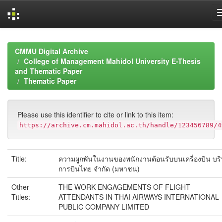
Skip
navigation
CMMU Digital Archive
College of Management Mahidol University E-Thesis
and Thematic Paper
Thematic Paper
Please use this identifier to cite or link to this item:
https://archive.cm.mahidol.ac.th/handle/123456789/4
Title:
ความผูกพันในงานของพนักงานต้อนรับบนเครื่องบิน บริ
การบินไทย จำกัด (มหาชน)
Other
THE WORK ENGAGEMENTS OF FLIGHT
Titles:
ATTENDANTS IN THAI AIRWAYS INTERNATIONAL
PUBLIC COMPANY LIMITED