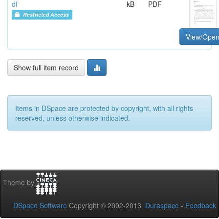
df
kB
PDF
Restricted Access
View/Ope
Show full item record
Items in DSpace are protected by copyright, with all rights
reserved, unless otherwise indicated.
Theme by
DSpace Software
Copyright © 2002-2013
Duraspace
-
Feedback