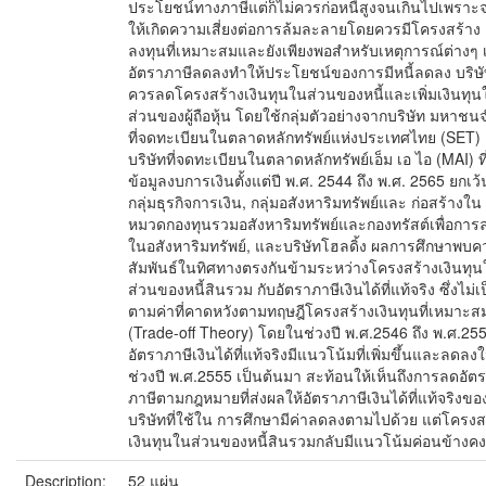
ประโยชน์ทางภาษีแต่ก็ไม่ควรก่อหนี้สูงจนเกินไปเพราะจ
ให้เกิดความเสี่ยงต่อการล้มละลายโดยควรมีโครงสร้าง 
ลงทุนที่เหมาะสมและยังเพียงพอสําหรับเหตุการณ์ต่างๆ เม
อัตราภาษีลดลงทําให้ประโยชน์ของการมีหนี้ลดลง บริษั
ควรลดโครงสร้างเงินทุนในส่วนของหนี้และเพิ่มเงินทุน
ส่วนของผู้ถือหุ้น โดยใช้กลุ่มตัวอย่างจากบริษัท มหาชนจ
ที่จดทะเบียนในตลาดหลักทรัพย์แห่งประเทศไทย (SET)
บริษัทที่จดทะเบียนในตลาดหลักทรัพย์เอ็ม เอ ไอ (MAI) ที่
ข้อมูลงบการเงินตั้งแต่ปี พ.ศ. 2544 ถึง พ.ศ. 2565 ยกเว้
กลุ่มธุรกิจการเงิน, กลุ่มอสังหาริมทรัพย์และ ก่อสร้างใน
หมวดกองทุนรวมอสังหาริมทรัพย์และกองทรัสต์เพื่อการ
ในอสังหาริมทรัพย์, และบริษัทโฮลดิ้ง ผลการศึกษาพบ
สัมพันธ์ในทิศทางตรงกันข้ามระหว่างโครงสร้างเงินทุ
ส่วนของหนี้สินรวม กับอัตราภาษีเงินได้ที่แท้จริง ซึ่งไม่เ
ตามค่าที่คาดหวังตามทฤษฎีโครงสร้างเงินทุนที่เหมาะส
(Trade-off Theory) โดยในช่วงปี พ.ศ.2546 ถึง พ.ศ.25
อัตราภาษีเงินได้ที่แท้จริงมีแนวโน้มที่เพิ่มขึ้นและลดลง
ช่วงปี พ.ศ.2555 เป็นต้นมา สะท้อนให้เห็นถึงการลดอัต
ภาษีตามกฎหมายที่ส่งผลให้อัตราภาษีเงินได้ที่แท้จริงขอ
บริษัทที่ใช้ใน การศึกษามีค่าลดลงตามไปด้วย แต่โครงส
เงินทุนในส่วนของหนี้สินรวมกลับมีแนวโน้มค่อนข้างคงท
Description:
52 แผ่น