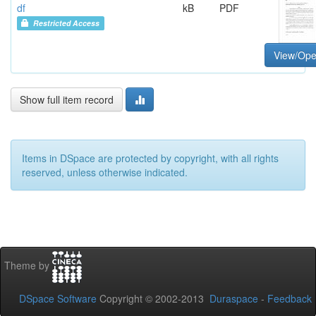
df
kB
PDF
Restricted Access
View/Op
Show full item record
Items in DSpace are protected by copyright, with all rights
reserved, unless otherwise indicated.
Theme by
DSpace Software
Copyright © 2002-2013
Duraspace
-
Feedback