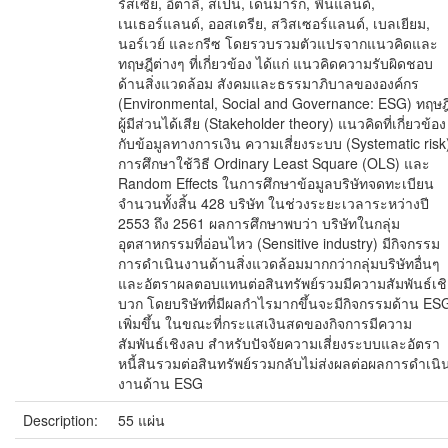
รัสเซีย, อิตาลี, สเปน, เดนมาร์ก, ฟินแลนด์,
เนเธอร์แลนด์, ออสเตรีย, สวิสเซอร์แลนด์, เบลเยียม,
นอร์เวย์ และกรีซ โดยรวบรวมตัวแปรจากแนวคิดและ
ทฤษฎีต่างๆ ที่เกี่ยวข้อง ได้แก่ แนวคิดความรับผิดชอบ
ด้านสิ่งแวดล้อม สังคมและธรรมาภิบาลขององค์กร
(Environmental, Social and Governance: ESG) ทฤษฎ
ผู้มีส่วนได้เสีย (Stakeholder theory) แนวคิดที่เกี่ยวข้อง
กับข้อมูลทางการเงิน ความเสี่ยงระบบ (Systematic risk
การศึกษาใช้วิธี Ordinary Least Square (OLS) และ
Random Effects ในการศึกษาข้อมูลบริษัทจดทะเบียน
จำนวนทั้งสิ้น 428 บริษัท ในช่วงระยะเวลาระหว่างปี
2553 ถึง 2561 ผลการศึกษาพบว่า บริษัทในกลุ่ม
อุตสาหกรรมที่อ่อนไหว (Sensitive industry) มีกิจกรรม
การดำเนินงานด้านสิ่งแวดล้อมมากกว่ากลุ่มบริษัทอื่นๆ
และอัตราผลตอบแทนต่อสินทรัพย์รวมมีความสัมพันธ์เชิ
บวก โดยบริษัทที่มีผลกำไรมากขึ้นจะมีกิจกรรมด้าน ES
เพิ่มขึ้น ในขณะที่กระแสเงินสดของกิจการมีความ
สัมพันธ์เชิงลบ สำหรับปัจจัยความเสี่ยงระบบและอัตรา
หนี้สินรวมต่อสินทรัพย์รวมกลับไม่ส่งผลต่อผลการดำเนิ
งานด้าน ESG
Description:
55 แผ่น