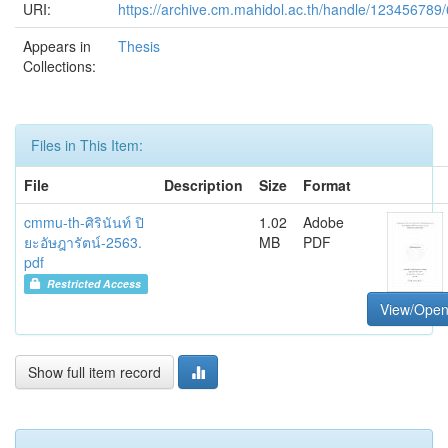
URI:
https://archive.cm.mahidol.ac.th/handle/123456789/
Appears in
Thesis
Collections:
Files in This Item:
File
Description
Size
Format
cmmu-th-ศิรินันท์ ปิ
1.02
Adobe
ยะอัษฎารัตน์-2563.
MB
PDF
pdf
Restricted Access
View/Ope
Show full item record