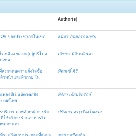
Author(s)
เกม ROV ของประชากรในเขต
ธนิสร กิตตกรกนกชัย
วเหลือง ของกลุ่มผู้บริโภค
ณัชชา มิลินทจินดา
ิมณฑล
ที่ส่งผลต่อความตั้งใจซื้อ
ทิพฤทธิ์ ศิริ
บผิวหน้าและผิวกาย ใน
มเพลงที่เป็นมิตรต่อสิ่ง
พิริยา เจียมจิตรักษ์
ระเทศไทย
ริการ ภาพลักษณ์ การรับ
ปรัชญา จารุเรืองไพศาล
าที่ใช้บริการร้านอาหารริม
งเทพมหานคร
ระบุถึงส่วนประกอบที่ส่งผล
ชยธร ศรีตงกิม