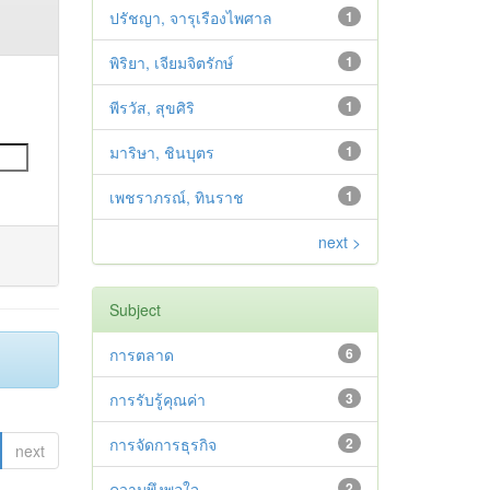
ปรัชญา, จารุเรืองไพศาล
1
พิริยา, เจียมจิตรักษ์
1
พีรวัส, สุขศิริ
1
มาริษา, ชินบุตร
1
เพชราภรณ์, ทินราช
1
next >
Subject
การตลาด
6
การรับรู้คุณค่า
3
การจัดการธุรกิจ
2
next
ความพึงพอใจ
2