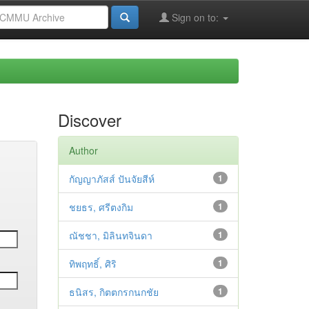
Sign on to:
Discover
Author
กัญญาภัสส์ ปันจัยสีห์
1
ชยธร, ศรีตงกิม
1
ณัชชา, มิลินทจินดา
1
ทิพฤทธิ์, ศิริ
1
ธนิสร, กิตตกรกนกชัย
1