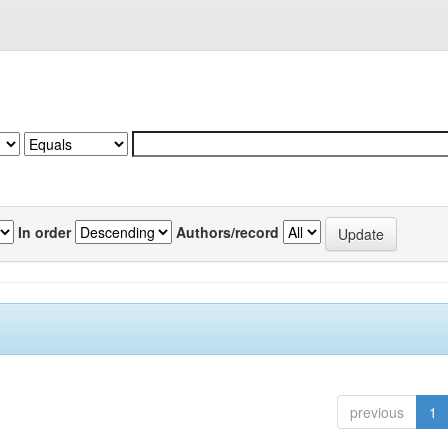
In order
Authors/record
previous
1