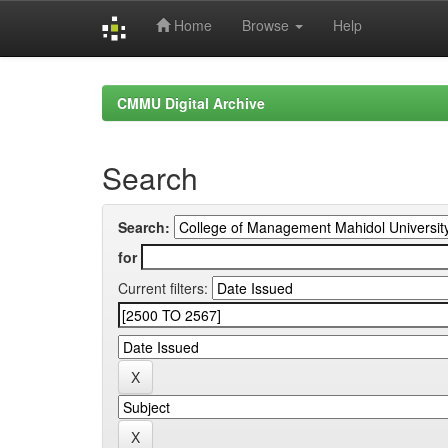
Home
Browse
Help
Skip
navigation
CMMU Digital Archive
Search
Search:
for
Current filters: