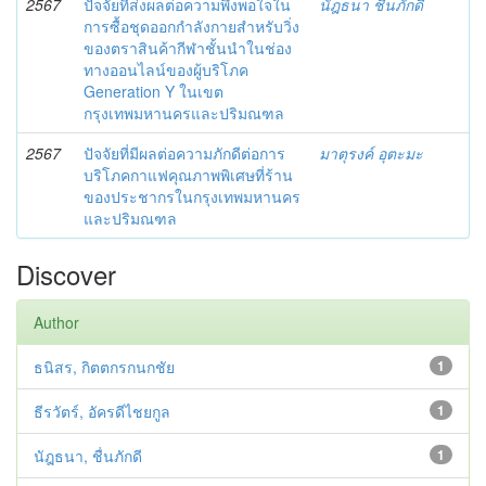
2567
ปัจจัยที่ส่งผลต่อความพึงพอใจใน
นัฎธนา ชื่นภักดี
การซื้อชุดออกกำลังกายสำหรับวิ่ง
ของตราสินค้ากีฬาชั้นนำในช่อง
ทางออนไลน์ของผู้บริโภค
Generation Y ในเขต
กรุงเทพมหานครและปริมณฑล
2567
ปัจจัยที่มีผลต่อความภักดีต่อการ
มาตุรงค์ อุตะมะ
บริโภคกาแฟคุณภาพพิเศษที่ร้าน
ของประชากรในกรุงเทพมหานคร
และปริมณฑล
Discover
Author
ธนิสร, กิตตกรกนกชัย
1
ธีรวัตร์, อัครดีไชยกูล
1
นัฎธนา, ชื่นภักดี
1