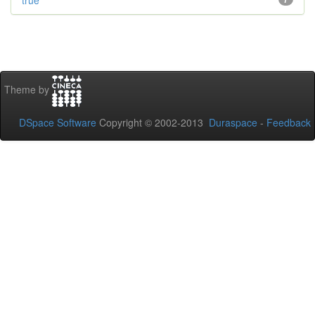
true
Theme by
DSpace Software
Copyright © 2002-2013
Duraspace
-
Feedback