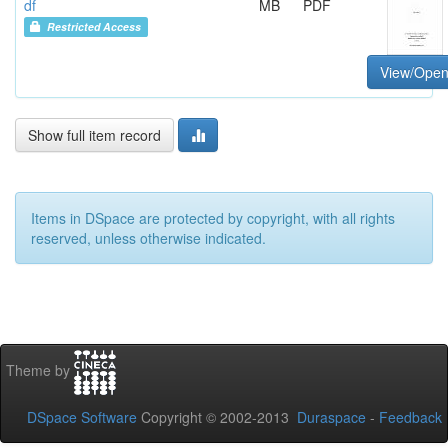
df
MB
PDF
Restricted Access
View/Ope
Show full item record
Items in DSpace are protected by copyright, with all rights
reserved, unless otherwise indicated.
Theme by
DSpace Software
Copyright © 2002-2013
Duraspace
-
Feedback