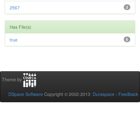
2567
3
Has File(s)
true
6
Theme by
DSpace Software
Copyright © 2002-2013
Duraspace
-
Feedback