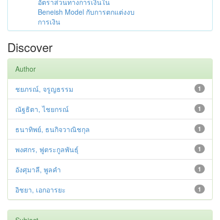
อัตราส่วนทางการเงินใน
Beneish Model กับการตกแต่งงบ
การเงิน
Discover
Author
ชยภรณ์, จรูญธรรม
1
ณัฐธิตา, ไชยกรณ์
1
ธนาทิพย์, ธนกิจวาณิชกุล
1
พงศกร, ฟูตระกูลพันธุ์
1
อังศุมาลี, พูลคำ
1
อิชยา, เอกอารยะ
1