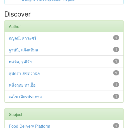
Discover
Author
กัญจน์, สาระศรี
1
ฐาปนี, แจ้งสุทิมล
1
พศวัต, วุฒิวัย
1
สุพัตรา ลิขิตวานิช
1
หนึ่งฤทัย ทาเอื้อ
1
เดโช เจียรประภาส
1
Subject
Food Delivery Platform
1