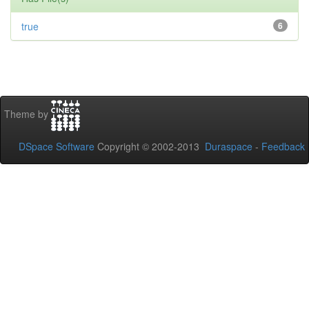
true
6
Theme by
DSpace Software
Copyright © 2002-2013
Duraspace
-
Feedback