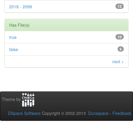
2018 - 2099
12
Has File(s)
true
10
false
6
next >
Theme by
DSpace Software
Copyright © 2002-2013
Duraspace
-
Feedback