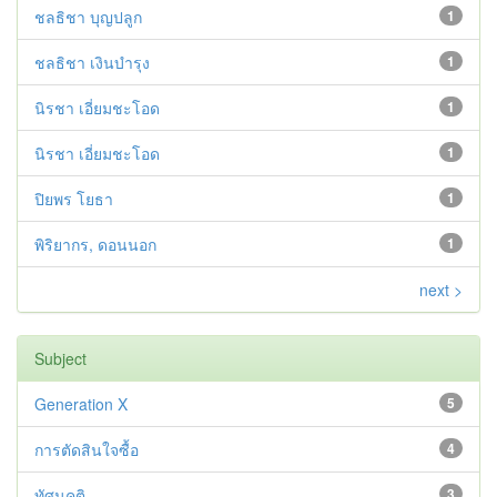
ชลธิชา บุญปลูก
1
ชลธิชา เงินบำรุง
1
นิรชา เอี่ยมชะโอด
1
นิรชา เอี่ยมชะโอด
1
ปิยพร โยธา
1
พิริยากร, ดอนนอก
1
next >
Subject
Generation X
5
การตัดสินใจซื้อ
4
ทัศนคติ
3