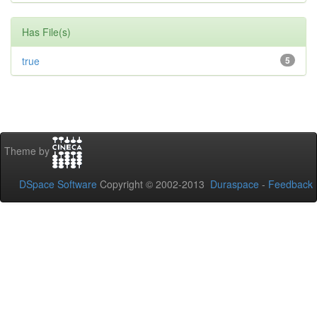
Has File(s)
true
5
Theme by
DSpace Software
Copyright © 2002-2013
Duraspace
-
Feedback