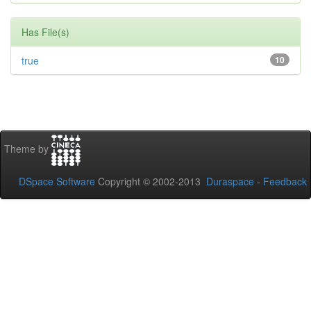
Has File(s)
true
10
Theme by
DSpace Software
Copyright © 2002-2013
Duraspace
-
Feedback