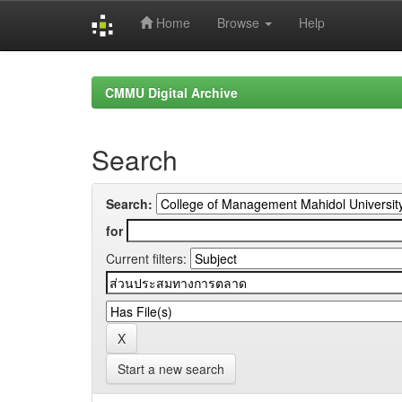
Home
Browse
Help
Skip
navigation
CMMU Digital Archive
Search
Search:
for
Current filters:
Start a new search