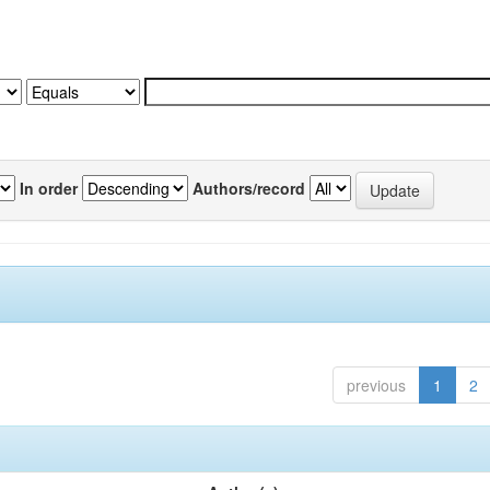
In order
Authors/record
previous
1
2