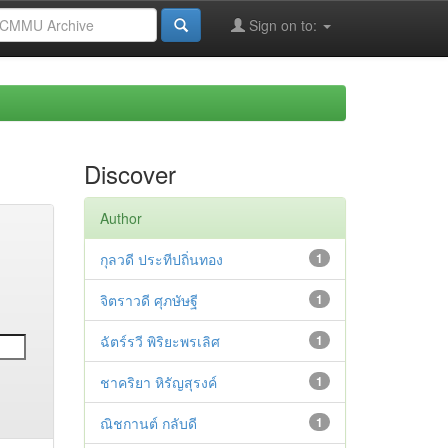
Sign on to:
Discover
Author
กุลวดี ประทีปถิ่นทอง
1
จิตราวดี ศุภษัษฐี
1
ฉัตร์รวี พิริยะพรเลิศ
1
ชาคริยา หิรัญสุรงค์
1
ณิชกานต์ กลับดี
1