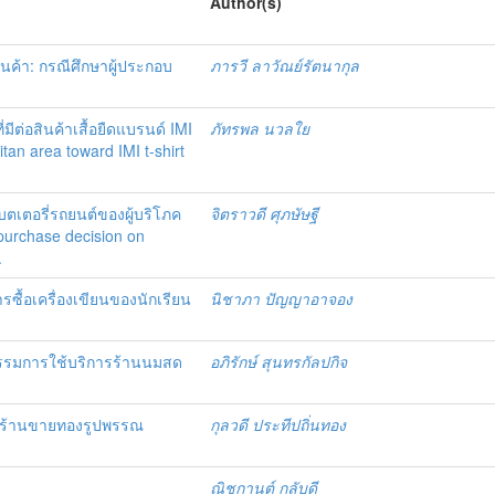
Author(s)
ค้า: กรณีศึกษาผู้ประกอบ
ภารวี ลาวัณย์รัตนากุล
ีต่อสินค้าเสื้อยืดแบรนด์ IMI
ภัทรพล นวลใย
tan area toward IMI t-shirt
แบตเตอรี่รถยนต์ของผู้บริโภค
จิตราวดี ศุภษัษฐี
purchase decision on
.
ื้อเครื่องเขียนของนักเรียน
นิชาภา ปัญญาอาจอง
กรรมการใช้บริการร้านนมสด
อภิรักษ์ สุนทรกัลปกิจ
มีต่อร้านขายทองรูปพรรณ
กุลวดี ประทีปถิ่นทอง
ณิชกานต์ กลับดี