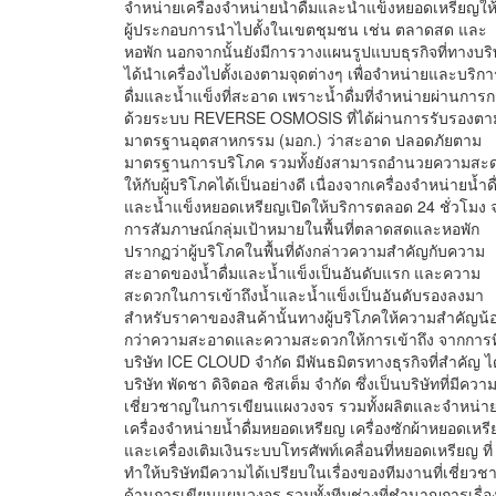
จำหน่ายเครื่องจำหน่ายน้ำดื่มและน้ำแข็งหยอดเหรียญให้
ผู้ประกอบการนำไปตั้งในเขตชุมชน เช่น ตลาดสด และ
หอพัก นอกจากนั้นยังมีการวางแผนรูปแบบธุรกิจที่ทางบริ
ได้นำเครื่องไปตั้งเองตามจุดต่างๆ เพื่อจำหน่ายและบริกา
ดื่มและน้ำแข็งที่สะอาด เพราะน้ำดื่มที่จำหน่ายผ่านการ
ด้วยระบบ REVERSE OSMOSIS ที่ได้ผ่านการรับรองตา
มาตรฐานอุตสาหกรรม (มอก.) ว่าสะอาด ปลอดภัยตาม
มาตรฐานการบริโภค รวมทั้งยังสามารถอำนวยความสะ
ให้กับผู้บริโภคได้เป็นอย่างดี เนื่องจากเครื่องจำหน่ายน้ำดื
และน้ำแข็งหยอดเหรียญเปิดให้บริการตลอด 24 ชั่วโมง 
การสัมภาษณ์กลุ่มเป้าหมายในพื้นที่ตลาดสดและหอพัก
ปรากฏว่าผู้บริโภคในพื้นที่ดังกล่าวความสำคัญกับความ
สะอาดของน้ำดื่มและน้ำแข็งเป็นอันดับแรก และความ
สะดวกในการเข้าถึงน้ำและน้ำแข็งเป็นอันดับรองลงมา
สำหรับราคาของสินค้านั้นทางผู้บริโภคให้ความสำคัญน้
กว่าความสะอาดและความสะดวกให้การเข้าถึง จากการที
บริษัท ICE CLOUD จำกัด มีพันธมิตรทางธุรกิจที่สำคัญ ได
บริษัท พัดชา ดิจิตอล ซิสเต็ม จำกัด ซึ่งเป็นบริษัทที่มีควา
เชี่ยวชาญในการเขียนแผงวงจร รวมทั้งผลิตและจำหน่า
เครื่องจำหน่ายน้ำดื่มหยอดเหรียญ เครื่องซักผ้าหยอดเหร
และเครื่องเติมเงินระบบโทรศัพท์เคลื่อนที่หยอดเหรียญ ที่
ทำให้บริษัทมีความได้เปรียบในเรื่องของทีมงานที่เชี่ยว
ด้านการเขียนแผนวงจร รวมทั้งทีมช่างที่ชำนาญการเรื่อ