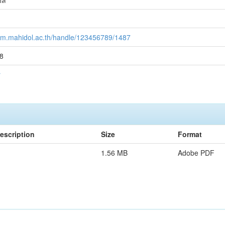
ดล
.cm.mahidol.ac.th/handle/123456789/1487
8
r
escription
Size
Format
1.56 MB
Adobe PDF