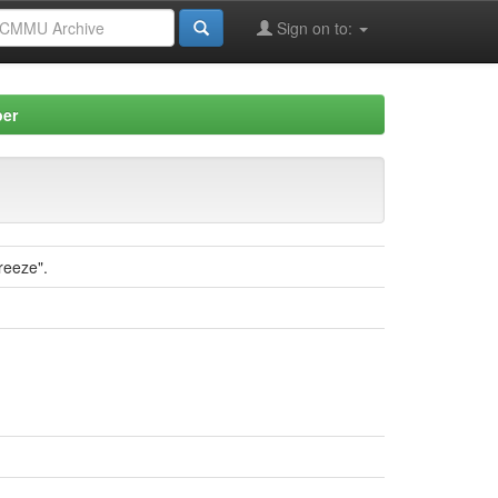
Sign on to:
per
reeze".