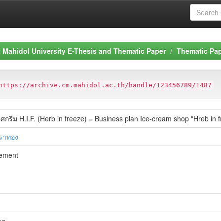
Mahidol University E-Thesis and Thematic Paper
Thematic Pa
https://archive.cm.mahidol.ac.th/handle/123456789/1487
ศกรีม H.I.F. (Herb in freeze) = Business plan Ice-cream shop "Hreb in f
ทราทอง
ement