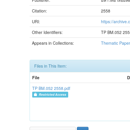
Publisher:
มหาวิทยาลัยมหิ
Citation:
2558
URI:
https://archive
Other Identifiers:
TP BM.052 255
Appears in Collections:
Thematic Pape
Files in This Item:
File
D
TP BM.052 2558.pdf
Restricted Access