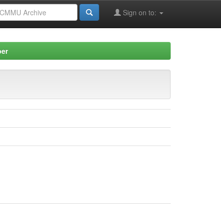
Sign on to:
per