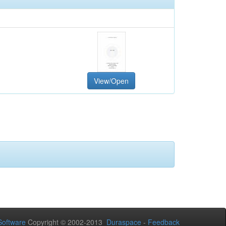
View/Open
oftware
Copyright © 2002-2013
Duraspace
-
Feedback