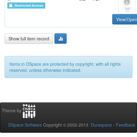
Restricted Access
View/Ope
Show full item record
Items in DSpace are protected by copyright, with all rights
reserved, unless otherwise indicated.
Theme by
DSpace Software
Copyright © 2002-2013
Duraspace
-
Feedback