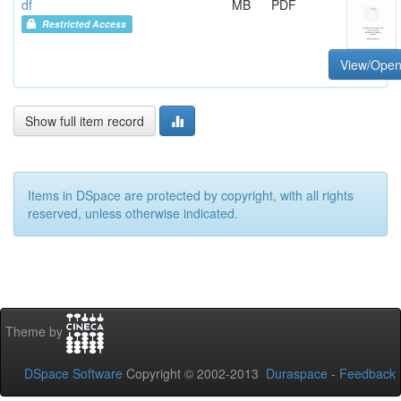
df
MB
PDF
Restricted Access
View/Ope
Show full item record
Items in DSpace are protected by copyright, with all rights
reserved, unless otherwise indicated.
Theme by
DSpace Software
Copyright © 2002-2013
Duraspace
-
Feedback