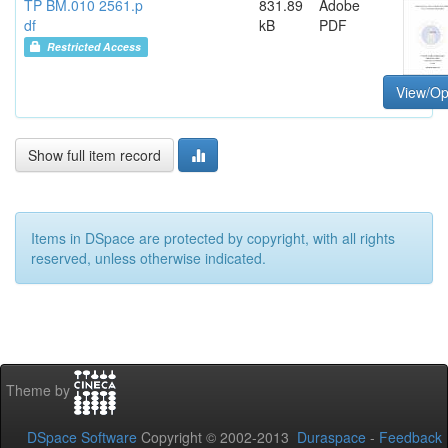
TP BM.010 2561.p
831.89
Adobe
df
kB
PDF
Restricted Access
View/O
Show full item record
Items in DSpace are protected by copyright, with all rights
reserved, unless otherwise indicated.
Theme by
DSpace Software
Copyright © 2002-2013
Duraspace
-
Feedback