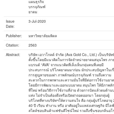
แผนธุรกิจ
บรรจุภัณฑ์
ยาดม
Issue
3-Jul-2020
Date:
Publisher:
มหาวิทยาลัยมหิดล
Citation:
2563
Abstract:
บริษัท เอวาโกลด์ จำกัด (Ava Gold Co., Ltd.) เป็นบริษัทที
ตั้งขึ้นโดยมีแนวคิดในการจัดจำหน่ายยาดมสมุนไพร ภาย
แบรนด์ “AVA” จากแนวคิดที่เล็งเห็นกลุ่มคนที่เคยมี
ประสบการณ์ บริโภคยาดมมาก่อน มักประสบปัญหาในเรื
การสูญหายของฝา ภาพลักษณ์บรรจุภัณฑ์ รวมถึงความ
สะดวกในการพกพาและความมั่นใจที่มีต่อการใช้งานยา
โดยมีการพัฒนาและออกแบบยาดม สมุนไพร ให้มีภาพลั
ที่ใหม่ พร้อมวิธีการใช้งานที่ง่าย ด้วยการบิดแล้วดมด้าน
แท่ง ไม่จำเป็นต้องดึงหรือเปิดฝาถอดออกมา โดยกลุ่มผู้
บริโภคที่ทางบริษัทฯให้ความสนใจ คือ กลุ่มผู้บริโภคอายุ 
40 ปี เรียน ทำงาน หรือ อาศัยอยู่ในแหล่งเศรษฐกิจ มีไลฟ
สไตล์ชอบสินค้าแฟชันดีไซน์ใหม่ รวมถึงชื่นชอบกลิ่นอโ