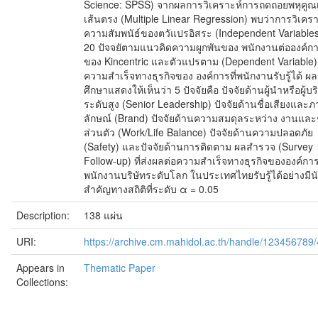
Science: SPSS) จากผลการวิเคราะห์การถดถอยพหุคูณเ
เส้นตรง (Multiple Linear Regression) พบว่าการวิเครา
ความสัมพนัธ์ของตวัแปรอิสระ (Independent Variables)
20 ปัจจยัตามแนวคิดความผูกพันของ พนักงานต่อองค์ก
ของ Kincentric และตัวแปรตาม (Dependent Variable)
ความสำเร็จทางธุรกิจของ องค์การที่พนักงานรับรู้ได้ ผ
ศึกษาแสดงให้เห็นว่า 5 ปัจจัยคือ ปัจจัยด้านผู้นำหรือผู้บ
ระดับสูง (Senior Leadership) ปัจจัยด้านชื่อเสียงและ
ลักษณ์ (Brand) ปัจจัยด้านความสมดุลระหว่าง งานและช
ส่วนตัว (Work/Life Balance) ปัจจัยด้านความปลอดภัย
(Safety) และปัจจัยด้านการติดตาม ผลสำรวจ (Survey
Follow-up) ที่ส่งผลต่อความสำเร็จทางธุรกิจขององค์การท
พนักงานบริษัทระดับโลก ในประเทศไทยรับรู้ได้อย่างมีน
สำคัญทางสถิติที่ระดับ α = 0.05
Description:
138 แผ่น
URI:
https://archive.cm.mahidol.ac.th/handle/123456789
Appears in
Thematic Paper
Collections: