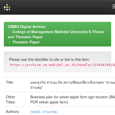
Skip
navigation
CMMU Digital Archive
College of Management Mahidol University E-Thesis
and Thematic Paper
Thematic Paper
Please use this identifier to cite or link to this item:
https://archive.cm.mahidol.ac.th/handle/123456789/4
Title:
แผนธุรกิจ สวนมะริด สถานที่ท่องเที่ยวเชิงเกษตร "สวน
บ้านพ่อ"
Other
Business plan for velvet apple farm agri-tourism (B
Titles:
POR velvet apple farm)
Authors:
กฤษณ์, ปานเกษม