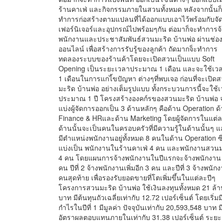
ร้านคาเฟ่ และกิจกรรมภายในสวนทั้งหมด หลังจากนั้นก
ทำการก่อสร้างตามแปลนที่ได้ออกแบบเอาไว้พร้อมกับจัด
เฟอร์นิเจอร์และอุปกรณ์ไปพร้อมๆกัน ต่อมาก็จะทำการจ
พนักงานและประชาสัมพันธ์สวนมะริด บ้านพ่อ ผ่านช่อ
ออนไลน์ เพื่อสร้างการรับรู้ของลูกค้า ถัดมากจ็ะทำการ
ทดลองระบบของร้านค้าโดยจะเปิดสวนเป็นแบบ Soft
Opening เป็นระยะเวลาประมาณ 1 เดือน และจะใช้เวล
1 เดือนในการแกไ้ขปัญหา ต่างๆที่พบเจอ ก่อนที่จะเปิด
มะริด บ้านพ่อ อย่างเต็มรูปแบบ ทั้งกระบวนการนี้จะใช้
ประมาณ 1 ปี โครงสร้างองคก์รของสวนมะริด บ้านพ่อ 
แบ่งผู้จัดการออกเป็น 3 ด้านหลักๆ คือด้าน Operation ด
Finance & HRและด้าน Marketing โดยผู้จัดการในแต่
ด้านนั้นจะเป็นคนในครอบครัวที่มีความรู้ในด้านนั้นๆ 
มีตำแหน่งพนักงานอยู่ทั้งหมด 8 คนในด้าน Operation ซึ
แบ่งเป็น พนักงานในร้านคาเฟ่ 4 คน และพนักงานสวนม
4 คน โดยแผนการจ้างพนักงานในปีแรกจะจ้างพนักงาน
คน ปีที่ 2 จ้างพนักงานเพิ่มอีก 3 คน และปีที่ 3 จ้างพนัก
คนสุดท้าย เพื่อรองรับยอดขายที่โตเพิ่มขึ้นในแต่ละปีๆ
โครงการสวนมะริด บ้านพ่อ ใช้เงินลงทุนทั้งหมด 21 ล้
บาท มีต้นทุนถัวเฉลี่ยเท่ากับ 12.72 เปอร์เซ็นต์ โดยเริ่มม
กำไรในปีที่ 1 มีมูลค่า ปัจจุบันเท่ากับ 20,593,548 บาท ม
อัตราผลตอบแทนภายในเท่ากับ 31.38 เปอร์เซ็นต์ ระย