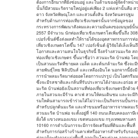
ต้องการอีกมากที่ยังซ่อนอยู่ และในด้านของผู้จัดจำหน่า
นั้นก็มีสวยมะริดรายใหญ่อยู่แค่เพียง 2 แห่งเท่านั้นคือ 
ดาว จังหวัดพิษณุโลก และสวนตั้งสิน จังหวัดนครปฐม
สำหรับด้านการท่องเทียวเชิงเกษตรนั้นจากข้อมูลของ
กระทรวงการพัฒนาสังคมและความมั่นคงของมนุษย์นั้น
2557 มีจำนวน นักท่องเที่ยวเชิงเกษตรโตเพิ่มขึ้นถึง 308
เปอร์เซ็นต์ซึ่งส่งผลทำให้รายได้ของอุตสาหกรรมการท่อ
เที่ยวเชิงเกษตรโตขึ้น 147 เปอร์เซ็นต์ ผู้วิจัยได้เล็งเห็นถ
โอกาสและความสนใจในธุรกิจนี้ จึงสร้างสวนมะริด สถา
ท่องเที่ยวเชิงเกษตร ขึ้นมาชื่อว่า สวนมะริด บ้านพ่อ โด
เป็นสวนมะริดที่ขายผล เมล็ด และต้นกล้ามะริด ซึ่งจะมีท
สายพันธุ์ไทย ฟิลิปปินส์ และเหลืองอินโด นอกจากนี้ยังมี
การนำผลมะริดมาต่อยอดโดยการแปรรูป เป็นไอศกรีมม
ซึ่งจะมีรสชาติและกลิ่นที่รับประทานได้ง่ายและอร่อย 
มะริด บ้านพ่อยังเป็นสถานที่ท่องเที่ยวเชิงเกษตรอีกด้วย ซ
ภายในสวนจะมีร้าน คาเฟ่ สวนให้คนเดินชม และจะมีก
รมใหค้นสามารถเข้าร่วมได้ไม่ว่าจะเป็นกิจกรรมปั้นกร
สำหรับปลูกต้นมะริด และทำขนมหรืออาหารจากผลมะริด
สวนมะริด บ้านพ่อ จะตั้งอยู่ที่ 140 ถนนเลียบคลองภาษีเ
ฝั่งใต้ แขวงหนองแขม เขตหนองแขม กรุงเทพมหานคร
10160 การดำเนินการจะมีการจัดเตรียมที่ดินและพื้นที่
สำหรับการก่อสร้างร้านคาเฟ่หรืออาหารสำหรับรับรองลู
ต่อมาก็จะทำการแบ่งพื้นที่ ออกเป็นโซนต่างๆ ออกแบบเม