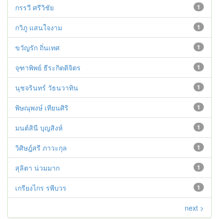
กรรวี ศรีวิชัย
1
กวิภู แสนใจงาม
1
ขวัญรัก ถิ่นเทศ
1
จุฑาพิพย์ ธีระกิตติจิตร
1
นุชจรินทร์ วัธนวาทิน
1
พิษณุพงษ์ เทียนศิริ
1
มนต์สินี บุญสิงห์
1
วิศิษฎ์สรี ภาวะกุล
1
สุลิตา น่วมมาก
1
เกรียงไกร รพีบวร
1
next >