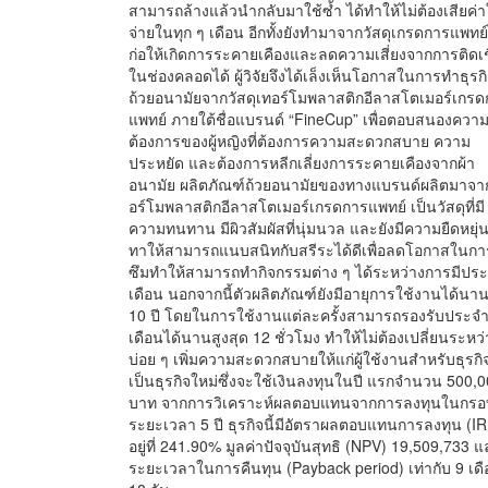
สามารถล้างแล้วนำกลับมาใช้ซ้ำ ได้ทำให้ไม่ต้องเสียค่า
จ่ายในทุก ๆ เดือน อีกทั้งยังทำมาจากวัสดุเกรดการแพทย์
ก่อให้เกิดการระคายเคืองและลดความเสี่ยงจากการติดเช
ในช่องคลอดได้ ผู้วิจัยจึงได้เล็งเห็นโอกาสในการทำธุรก
ถ้วยอนามัยจากวัสดุเทอร์โมพลาสติกอีลาสโตเมอร์เกร
แพทย์ ภายใต้ชื่อแบรนด์ “FineCup” เพื่อตอบสนองควา
ต้องการของผู้หญิงที่ต้องการความสะดวกสบาย ความ
ประหยัด และต้องการหลีกเลี่ยงการระคายเคืองจากผ้า
อนามัย ผลิตภัณฑ์ถ้วยอนามัยของทางแบรนด์ผลิตมาจา
อร์โมพลาสติกอีลาสโตเมอร์เกรดการแพทย์ เป็นวัสดุที่มี
ความทนทาน มีผิวสัมผัสที่นุ่มนวล และยังมีความยืดหยุ่น
ทาให้สามารถแนบสนิทกับสรีระได้ดีเพื่อลดโอกาสในการ
ซึมทำให้สามารถทำกิจกรรมต่าง ๆ ได้ระหว่างการมีปร
เดือน นอกจากนี้ตัวผลิตภัณฑ์ยังมีอายุการใช้งานได้นาน
10 ปี โดยในการใช้งานแต่ละครั้งสามารถรองรับประจ
เดือนได้นานสูงสุด 12 ชั่วโมง ทำให้ไม่ต้องเปลี่ยนระหว่
บ่อย ๆ เพิ่มความสะดวกสบายให้แก่ผู้ใช้งานสำหรับธุรกิจ
เป็นธุรกิจใหม่ซึ่งจะใช้เงินลงทุนในปี แรกจำนวน 500,
บาท จากการวิเคราะห์ผลตอบแทนจากการลงทุนในกรอ
ระยะเวลา 5 ปี ธุรกิจนี้มีอัตราผลตอบแทนการลงทุน (I
อยู่ที่ 241.90% มูลค่าปัจจุบันสุทธิ (NPV) 19,509,733 แ
ระยะเวลาในการคืนทุน (Payback period) เท่ากับ 9 เด