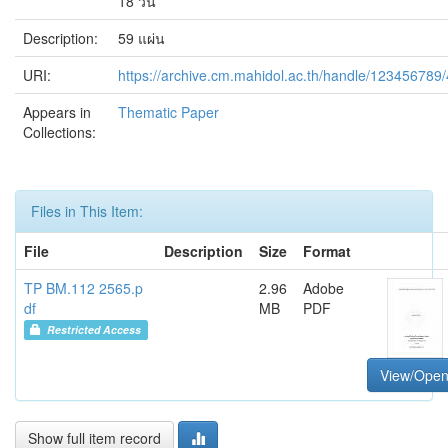
18 วัน
Description:
59 แผ่น
URI:
https://archive.cm.mahidol.ac.th/handle/123456789
Appears in
Thematic Paper
Collections:
Files in This Item:
File
Description
Size
Format
TP BM.112 2565.p
2.96
Adobe
df
MB
PDF
Restricted Access
View/Ope
Show full item record