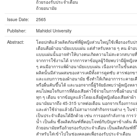
ถ้วยรองรับประจำเดือน
ถ้วยอนามัย
Issue Date:
2565
Publisher:
Mahidol University
Abstract:
โดยปกติแล้วผลิตภัณฑ์ที่ผู้หญิงส่วนใหญ่ใช้เพื่อรองรับ
เดือนคือผ้าอนามัยแบบแผ่น แต่สำหรับหลาย ๆ คน ผ้าอ
แบบแผ่นนั้นอาจทำให้บางคนเกิดความไม่สะดวกสบายที
จากการใช้งานได้ จากการหาข้อมูลผู้วิจัยพบว่ามีผู้หญิ
ๆ คนมีอาการแพ้ผ้าอนามัยแบบแผ่น เนื่องจากในขั้นตอ
ผลิตนั้นมีส่วนผสมของสารเคมีทั้งสารดูดซับ สารฟอกข
และแถบกาวของผ้าอนามัย ซึ่งทำให้เกิดอาการระคายเค
หรือผื่นคันขึ้นได้ และนอกจากนี้ผู้วิจัยยังพบว่าผู้หญิงหล
คนไม่พอใจกับการที่ต้องเสียค่าใช้จ่ายในการซื้อผ้าอนา
ทุก ๆ เดือน จากข้อมูลแล้วโดยเฉลี่ยผู้หญิงต้องเสียค่าผ้า
อนามัยมากถึง 45-315 บาทต่อเดือน นอกจากเรื่องการแพ
และค่าใช้จ่ายแล้วยังไม่สามารถทำกิจกรรมต่าง ๆ ในช่วง
เป็นประจำเดือนได้อีกด้วย เช่น การออกกำลังกาย การว่
น้ำ เป็นต้น ซึ่งผลิตภัณฑ์ที่ตอบโจทย์กับปัญหาข้างต้น คื
ถ้วยอนามัยหรือถ้วยรองรับประจำเดือน เป็นผลิตภัณฑ์ที่
สำหรับใส่เข้าไปในช่องคลอดเพื่อรองรับประจำเดือน