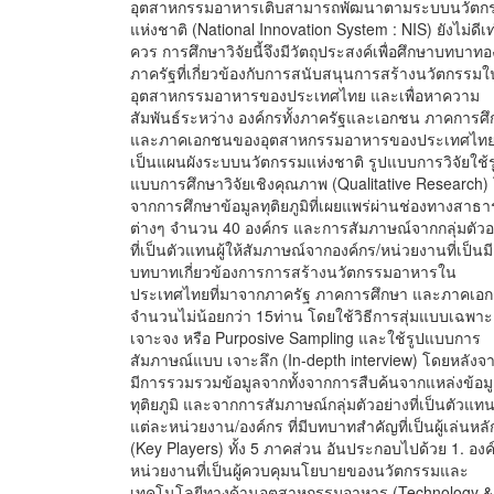
อุตสาหกรรมอาหารเติบสามารถพัฒนาตามระบบนวัตก
แห่งชาติ (National Innovation System : NIS) ยังไม่ดีเท่
ควร การศึกษาวิจัยนี้จึงมีวัตถุประสงค์เพื่อศึกษาบทบาทอ
ภาครัฐที่เกี่ยวข้องกับการสนับสนุนการสร้างนวัตกรรมใ
อุตสาหกรรมอาหารของประเทศไทย และเพื่อหาความ
สัมพันธ์ระหว่าง องค์กรทั้งภาครัฐและเอกชน ภาคการศ
และภาคเอกชนของอุตสาหกรรมอาหารของประเทศไทย 
เป็นแผนผังระบบนวัตกรรมแห่งชาติ รูปแบบการวิจัยใช้ร
แบบการศึกษาวิจัยเชิงคุณภาพ (Qualitative Research)
จากการศึกษาข้อมูลทุติยภูมิที่เผยแพร่ผ่านช่องทางสาธ
ต่างๆ จำนวน 40 องค์กร และการสัมภาษณ์จากกลุ่มตัวอ
ที่เป็นตัวแทนผู้ให้สัมภาษณ์จากองค์กร/หน่วยงานที่เป็นมี
บทบาทเกี่ยวข้องการการสร้างนวัตกรรมอาหารใน
ประเทศไทยที่มาจากภาครัฐ ภาคการศึกษา และภาคเอ
จำนวนไม่น้อยกว่า 15ท่าน โดยใช้วิธีการสุ่มแบบเฉพาะ
เจาะจง หรือ Purposive Sampling และใช้รูปแบบการ
สัมภาษณ์แบบ เจาะลึก (In-depth interview) โดยหลังจา
มีการรวมรวมข้อมูลจากทั้งจากการสืบค้นจากแหล่งข้อม
ทุติยภูมิ และจากการสัมภาษณ์กลุ่มตัวอย่างที่เป็นตัวแท
แต่ละหน่วยงาน/องค์กร ที่มีบทบาทสำคัญที่เป็นผู้เล่นหลั
(Key Players) ทั้ง 5 ภาคส่วน อันประกอบไปด้วย 1. องค
หน่วยงานที่เป็นผู้ควบคุมนโยบายของนวัตกรรมและ
เทคโนโลยีทางด้านอุตสาหกรรมอาหาร (Technology &