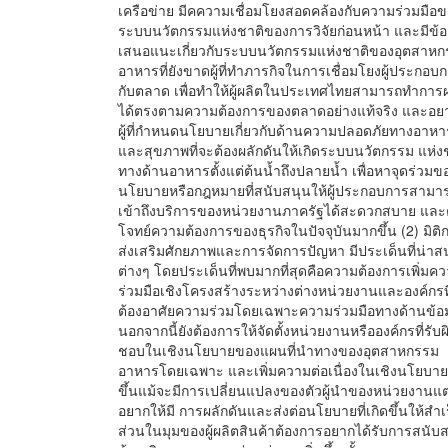
เครือข่าย มีคความเชื่อมโยงสอดคล้องกับความร่วมมือ
ระบบนวัตกรรมแห่งชาติของการวิจัยก่อนหน้า และมีข้อ
เสนอแนะเกี่ยวกับระบบนวัตกรรมแห่งชาติของอุตสาห
อาหารที่ยังขาดผู้ที่ทำภารกิจในการเชื่อมโยงผู้ประกอบ
กับตลาด เพื่อทำให้ผู้ผลิตในประเทศไทยสามารถทำการ
ได้ตรงตามความต้องการของตลาดอย่างแท้จริง และอยา
ผู้ที่กำหนดนโยบายเกี่ยวกับด้านความปลอดภัยทางอาหา
และสุขภาพที่จะต้องผลักดันให้เกิดระบบนวัตกรรม แห่ง
ทางด้านอาหารตั้งแต่ต้นน้ำถึงปลายน้ำ เพื่อหาจุดร่วมข
นโยบายหรือกฎหมายที่สนับสนุนให้ผู้ประกอบการสามา
เข้าถึงบริการของหน่วยงานภาครัฐได้สะดวกสบาย แล
โจทย์ความต้องการของธุรกิจในปัจจุบันมากขึ้น (2) มิติ
ส่งเสริมศักยภาพและการจัดการปัญหา มีประเด็นที่น่าส
ต่างๆ โดยประเด็นที่พบมากที่สุดคือความต้องการเพิ่มค
ร่วมมือเชิงโครงสร้างระหว่างต่างหน่วยงานและองค์กรท
ต้องอาศัยความร่วมโดยเฉพาะความร่วมมือทางด้านข้อม
นอกจากนี้ยังต้องการให้จัดตั้งหน่วยงานหรือองค์กรที่รับผ
ชอบในเชิงนโยบายของแผนที่นำทางของอุตสาหกรรม
อาหารโดยเฉพาะ และเพิ่มความต่อเนื่องในเชิงนโยบา
ขึ้นแม้จะมีการเปลี่ยนแปลงของตัวผู้นำของหน่วยงานแต่
อยากให้มี การผลักดันและส่งต่อนโยบายที่เกิดขึ้นให้สำเ
ส่วนในมุมของผู้ผลิตสินค้าต้องการอยากได้รับการสนับ