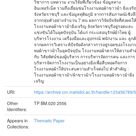
วิชาการ บทความ งานวิจัยที่เกี่ยวข้อง ข้อมูลทาง
อินเทอร์เน็ต รวมถึงเยี่ยมชมโรงงานทอผ้าขาวม้า ยิ่งเจริ
จังหวัดราชบุรี และข้อมูลทุติยภูมิ จากการสัมภาษณ์เชิงลึ
จากกลุ่มตัวอย่างจำนวน 7 คน ผลการวิจัยปัจจัยที่ส่งผลให
โรงงานทอผ้าขาวม้ายิ่งเจริญ จังหวัดราชบุรีอยู่รอดและ
แข่งขันได้ในยุคปัจจุบัน ได้แก่ กระแสอนุรักษ์ผ้าไทย ผู้
บริหารโรงงาน เครื่องมือและอุปกรณ์ พนักงาน และ ลูกค
จากผลการวิเคราะห์ปัจจัยดังกล่าวการอยู่รอดของโรงงา
ทอผ้าขาวม้าในยุคปัจจุบัน โรงงานทอผ้าควรให้ความสำ
กับ วิสัยทัศน์ของผู้บริหาร การบริหารจัดการคน และการ
บริหารจัดการโรงงานเป็นอย่างยิ่งเพื่อสืบทอดกิจการ
โรงงานทอผ้าให้ประสบความสำเร็จต่อไป คำสำคัญ :
โรงงานทอผ้าขาวม้า/ผ้าขาวม้า/โรงงานทอผ้าขาวม้ายิ่ง
เจริญ
URI:
https://archive.cm.mahidol.ac.th/handle/123456789/
Other
TP BM.020 2556
Identifiers:
Appears in
Thematic Paper
Collections: