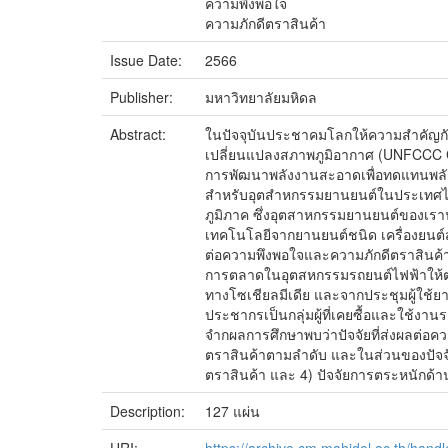
ความพึงพอใจ
ความภักดีตราสินค้า
Issue Date:
2566
Publisher:
มหาวิทยาลัยมหิดล
Abstract:
ในปัจจุบันประชาคมโลกให้ความสำคัญกั
เปลี่ยนแปลงสภาพภูมิอากาศ (UNFCCC C
การพัฒนาพลังงานสะอาดเพื่อทดแทนพลัง
สำหรับอุตสำหกรรมยานยนต์ในประเทศไทย
ภูมิภาค ซึ่งอุตสาหกรรมยานยนต์ของเรา
เทคโนโลยีจากยานยนต์ชนิด เครื่องยนต์สั
ต่อความพึงพอใจและความภักดีตราสินค้
การตลาดในอุตสหกรรมรถยนต์ไฟฟ้าให้ตรง
ทางโซเชียลมีเดีย และจากประชุมผู้ใช้ย
ประชากรเป็นกลุ่มผู้ที่เคยซื้อและใช้งา
จำกผลการศึกษาพบว่าปัจจัยที่ส่งผลต่อควา
ตราสินค้าตามลำดับ และในส่วนของปัจจัยที
ตราสินค้า และ 4) ปัจจัยการตระหนักด้า
Description:
127 แผ่น