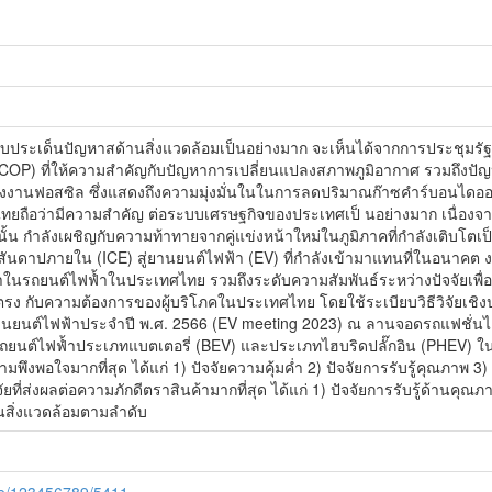
บประเด็นปัญหาสด้านสิ่งแวดล้อมเป็นอย่างมาก จะเห็นได้จากการประชุมร
OP) ที่ให้ความสำคัญกับปัญหาการเปลี่ยนแปลงสภาพภูมิอากาศ รวมถึงปัญ
งานฟอสซิล ซึ่งแสดงถึงความมุ่งมั่นในในการลดปริมาณก๊าซคำร์บอนไดออกไ
ถือว่ามีความสำคัญ ต่อระบบเศรษฐกิจของประเทศเป็ นอย่างมาก เนื่อง
นั้น กำลังเผชิญกับความท้าทายจากคู่แข่งหน้าใหม่ในภูมิภาคที่กำลังเติบ
นดาปภายใน (ICE) สู่ยานยนต์ไฟฟ้า (EV) ที่กำลังเข้ามาแทนที่ในอนาคต งานวิ
าในรถยนต์ไฟฟ้ำในประเทศไทย รวมถึงระดับความสัมพันธ์ระหว่างปัจจัยเพื
 กับความต้องการของผู้บริโภคในประเทศไทย โดยใช้ระเบียบวิธีวิจัยเชิ
านยนต์ไฟฟ้าประจำปี พ.ศ. 2566 (EV meeting 2023) ณ ลานจอดรถแฟชั่นไอส์แ
นรถยนต์ไฟฟ้ำประเภทแบตเตอรี่ (BEV) และประเภทไฮบริดปลั๊กอิน (PHEV) ในป
มพึงพอใจมากที่สุด ได้แก่ 1) ปัจจัยความคุ้มค่ำ 2) ปัจจัยการรับรู้คุณภาพ 3
่ส่งผลต่อความภักดีตราสินค้ามากที่สุด ได้แก่ 1) ปัจจัยการรับรู้ด้านคุณภ
นสิ่งแวดล้อมตามลำดับ