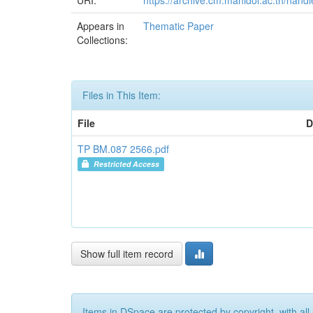
URI:
https://archive.cm.mahidol.ac.th/han
Appears in
Thematic Paper
Collections:
Files in This Item:
File
D
TP BM.087 2566.pdf
Restricted Access
Show full item record
Items in DSpace are protected by copyright, with all 