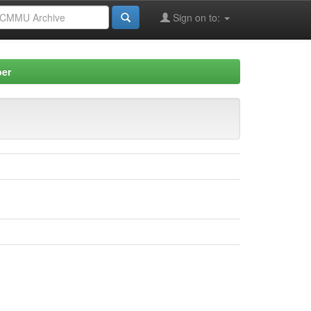
Sign on to:
per