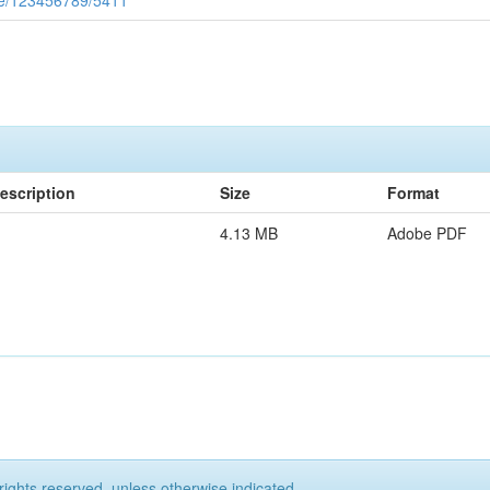
dle/123456789/5411
escription
Size
Format
4.13 MB
Adobe PDF
rights reserved, unless otherwise indicated.