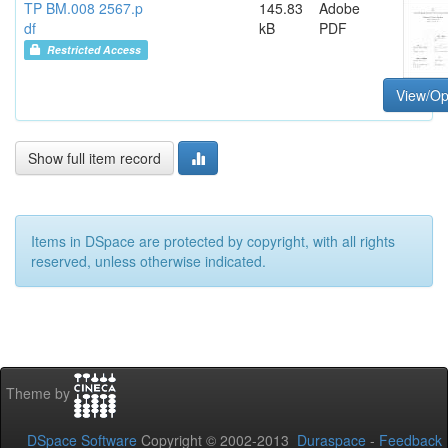
TP BM.008 2567.p
145.83
Adobe
df
kB
PDF
Restricted Access
View/O
Show full item record
Items in DSpace are protected by copyright, with all rights
reserved, unless otherwise indicated.
Theme by
DSpace Software
Copyright © 2002-2013
Duraspace
-
Feedback