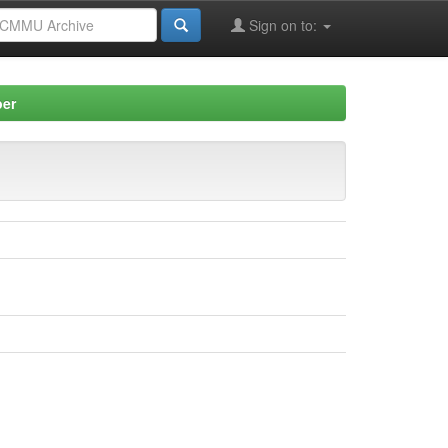
Sign on to:
per