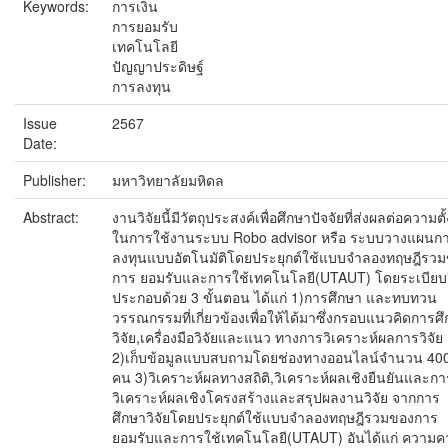
Keywords:
การเงิน
การยอมรับ
เทคโนโลยี
ปัญญาประดิษฐ์
การลงทุน
Issue
2567
Date:
Publisher:
มหาวิทยาลัยมหิดล
Abstract:
งานวิจัยนี้มีวัตถุประสงค์เพื่อศึกษาปัจจัยที่ส่งผลต่อความตั
ในการใช้งานระบบ Robo advisor หรือ ระบบวางแผนก
ลงทุนแบบอัตโนมัติโดยประยุกต์ใช้แบบจำลองทฤษฎีรว
การ ยอมรับและการใช้เทคโนโลยี(UTAUT) โดยระเบียบว
ประกอบด้วย 3 ขั้นตอน ได้แก่ 1)การศึกษา และทบทวน
วรรณกรรมที่เกี่ยวข้องเพื่อให้ได้มาซึ่งกรอบแนวคิดการศ
วิจัย,เครื่องมือวิจัยและแนว ทางการวิเคราะห์ผลการวิจัย
2)เก็บข้อมูลแบบสบถามโดยช่องทางออนไลน์จำนวน 40
คน 3)วิเคราะห์ผลทางสถิติ,วิเคราะห์ผลเชิงยืนยันและกา
วิเคราะห์ผลเชิงโครงสร้างและสรุปผลงานวิจัย จากการ
ศึกษาวิจัยโดยประยุกต์ใช้แบบจำลองทฤษฎีรวมของการ
ยอมรับและการใช้เทคโนโลยี(UTAUT) อันได้แก่ ความค