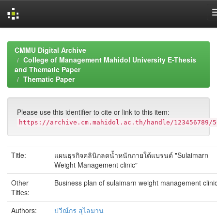
Skip
navigation
CMMU Digital Archive
College of Management Mahidol University E-Thesis
and Thematic Paper
Thematic Paper
Please use this identifier to cite or link to this item:
https://archive.cm.mahidol.ac.th/handle/123456789/5
Title:
แผนธุรกิจคลินิกลดน้ำหนักภายใต้แบรนด์ "Sulaimarn
Weight Management clinic"
Other
Business plan of sulaimarn weight management clini
Titles:
Authors:
ปวีณ์กร สุไลมาน