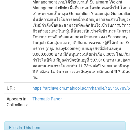
Management ภายใต้ชื่อเเบรนด์ Sulaimarn Weight
Management clinic เพื่อที่จะตอบโจทย์บุคคลทั่วไป โดยกล
เป้าหมายจะเป็นกลุ่ม Generation Y และกลุ่ม Generatio
นั้นมีความสนใจในการลดน้ำหนักอยู่มากและส่วนใหญ่จ
เริ่มมีกำลังซื้อและสามารถที่จะตัดสินใจเข้ารับการบริกา
ด้วยตัวเองและในกลุ่มนี้นั้นจะเป็นช่วงที่เข้าเทรนในการ
รักษาสุขภาพอีกด้วยและกลุ่มเป้าหมายรอง (Secondary
Target) คือกลุ่มของ ญาติ บิดามารดาของผู้ที่ได้เข้ามารั
บริการ (กลุ่ม Babyboomer) แผนธุรกิจนี้มีเงินลงทุน
3,000,0000 บาท มีต้นทุนถัวเฉลี่ยเท่ากับ 6.00% โดยเริ่ม
กำไรในปีที่ 3 มีมูลค่าปัจจุบันอยู่ที่ 597,316 บาท และอัต
ผลตอบเเทนภายในเท่ากับ 11.73% ต่อปี ระยะเวลาคืนทุ
ปี 5 เดือน 14 วัน ระยะเวลาคืนทุนแบบคิดลด 4 ปี 7 เดือ
วัน
URI:
https://archive.cm.mahidol.ac.th/handle/123456789/
Appears in
Thematic Paper
Collections:
Files in This Item: