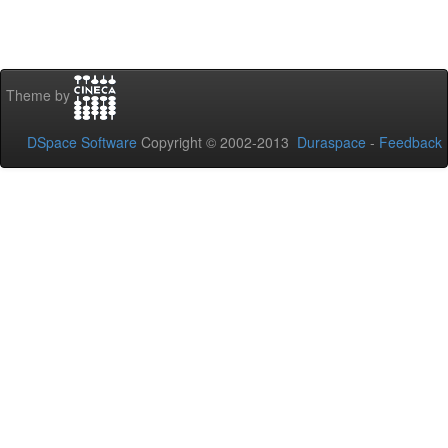
Theme by
DSpace Software
Copyright © 2002-2013
Duraspace
-
Feedback