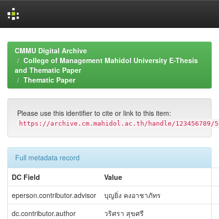
Skip
navigation
CMMU Digital Archive
College of Management Mahidol University E-Thesis
and Thematic Paper
Thematic Paper
Please use this identifier to cite or link to this item:
https://archive.cm.mahidol.ac.th/handle/123456789/5
Full metadata record
DC Field
Value
eperson.contributor.advisor
บุญยิ่ง คงอาชาภัทร
dc.contributor.author
วริศรา สุขศรี